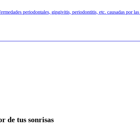
ermedades periodontales, gingivitis, periodontitis, etc. causadas por las
r de tus sonrisas