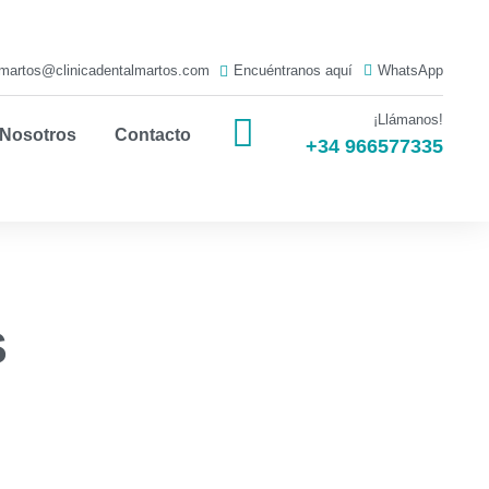
almartos@clinicadentalmartos.com
Encuéntranos aquí
WhatsApp
¡Llámanos!
 Nosotros
Contacto
+34 966577335
S